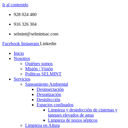
Ir al contenido
928 024 480
916 326 304
selmint@selmintsac.com
Facebook
Instagram
Linkedin
Inicio
Nosotros
Quiénes somos
Misión / Visión
Políticas SELMINT
Servicios
Saneamiento Ambiental
Desinsectación
Desratización
Desinfección
Espacios confinados
Limpieza y desinfección de cisternas y
tanques elevados de agua
Limpieza de pozos sépticos
Limpieza en Altura